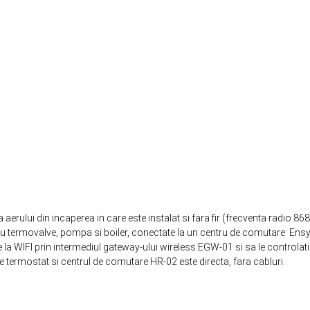
aerului din incaperea in care este instalat si fara fir (frecventa radio
ntru termovalve, pompa si boiler, conectate la un centru de comutare E
la WIFI prin intermediul gateway-ului wireless EGW-01 si sa le controlati
 termostat si centrul de comutare HR-02 este directa, fara cabluri.