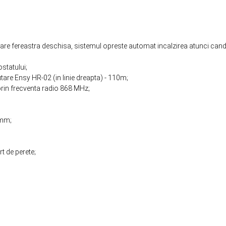
ctare fereastra deschisa, sistemul opreste automat incalzirea atunci cand
statului;
re Ensy HR-02 (in linie dreapta) - 110m;
rin frecventa radio 868 MHz;
 mm;
t de perete;