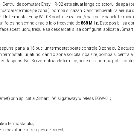
i. Centrul de comutare Ensy HR-02 este situat langa colectorul de apa (
 actuatoare termice pe zona ), pompa si cazan. Cand temperatura aerului d
02. Un termostat Ensy WT-08 controleaza unul/mai multe capete termice 
ri folosind semnale radio la o frecventa de
868 MHz.
Este posibil sa con
face acest lucru, trebuie sa descarcati si sa configurati aplicatia „Smart 
? Raspuns: pana la 16 buc, un termostat poate controla 8 zone cu 2 actuat
termostatului, atunci cand o zona solicita incalzire, pompa si centrala
te? Raspuns: Nu. Servomotoarele termice, boilerul si pompa pot fi contro
nternet) prin aplicatia „Smart life” si gateway wireless EGW-01;
le a termostatului;
 in cazul unei intreruperi de curent;