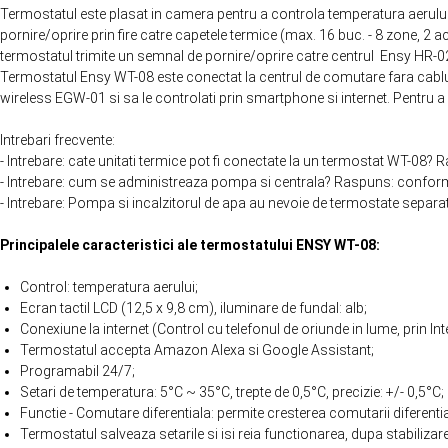
Termostatul este plasat in camera pentru a controla temperatura aerulu
pornire/oprire prin fire catre capetele termice (max. 16 buc. - 8 zone, 2
termostatul trimite un semnal de pornire/oprire catre centrul Ensy HR-
Termostatul Ensy WT-08 este conectat la centrul de comutare fara cablu
wireless EGW-01 si sa le controlati prin smartphone si internet. Pentru a 
Intrebari frecvente:
- Intrebare: cate unitati termice pot fi conectate la un termostat WT-08
- Intrebare: cum se administreaza pompa si centrala? Raspuns: conform 
- Intrebare: Pompa si incalzitorul de apa au nevoie de termostate separa
Principalele caracteristici ale termostatului ENSY WT-08:
Control: temperatura aerului;
Ecran tactil LCD (12,5 x 9,8 cm), iluminare de fundal: alb;
Conexiune la internet (Control cu ​​telefonul de oriunde in lume, prin I
Termostatul accepta Amazon Alexa si Google Assistant;
Programabil 24/7;
Setari de temperatura: 5°C ~ 35°C, trepte de 0,5°C, precizie: +/- 0,5°C;
Functie - Comutare diferentiala: permite cresterea comutarii diferentia
Termostatul salveaza setarile si isi reia functionarea, dupa stabilizare,