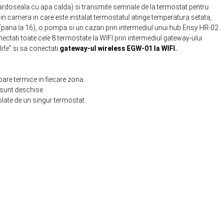
pardoseala cu apa calda) si transmite semnale de la termostat pentru
in camera in care este instalat termostatul atinge temperatura setata,
(pana la 16), o pompa si un cazan prin intermediul unui hub Ensy HR-02.
ectati toate cele 8 termostate la WIFI prin intermediul gateway-ului
life” si sa conectati
gateway-ul wireless EGW-01 la WIFI.
oare termice in fiecare zona.
 sunt deschise.
late de un singur termostat.