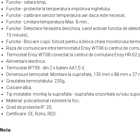
Functie - setare timp;
Functie - protectie la temperatura impotriva inghetului;
Functie - calibrare senzor temperatura aer daca este necesar;
Functie - Limitare temperatura Max. & min.;
Functie - Detectare fereastra deschisa: cand activati functia de dete
15 minute);
Functie - Blocare copii: folosit pentru a bloca cheia monitorului termo
Raza de comunicare intre termostatul Ensy WT08 si centrul de comuta
Termostat Ensy WT08 conectat la centrul de comutare Ensy HR-02 p
Alimentare electrica:
Termostat WT08 - din 2 x baterii AA1,5 V,
Dimensiuni termostat: Montare la suprafata, 135 mm x 88 mm x 27
Greutatea termostatului: 230g;
Culoare alba;
Tip instalatie: montaj la suprafata - suprafata orizontala si/sau supor
Material: policarbonat rezistent la foc;
Grad de protectie IP: 20;
Certificare: CE, Rohs, RED.
Nota: